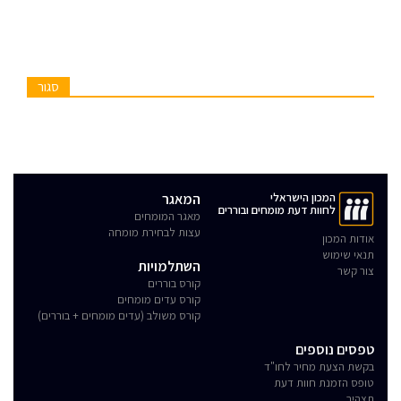
סגור
המכון הישראלי
המאגר
לחוות דעת מומחים ובוררים
מאגר המומחים
עצות לבחירת מומחה
אודות המכון
תנאי שימוש
השתלמויות
צור קשר
קורס בוררים
קורס עדים מומחים
קורס משולב (עדים מומחים + בוררים)
טפסים נוספים
בקשת הצעת מחיר לחו"ד
טופס הזמנת חוות דעת
תצהיר