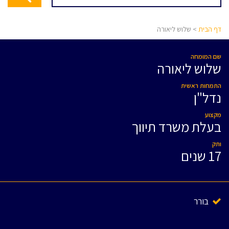
דף הבית
> שלוש ליאורה
שם המומחה
שלוש ליאורה
התמחות ראשית
נדל"ן
מקצוע
בעלת משרד תיווך
ותק
17 שנים
בורר