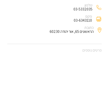
טלפון
03-5332035
פקס
03-6343110
כתובת
הראשונים 65, אור יהודה 60230
פרטים נוספים