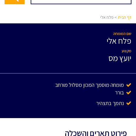
דף הבית
> פלח אלי
שם המומחה
פלח אלי
מקצוע
יועץ מס
מומחה מוסמך המכון מסלול מורחב
בורר
נתמך בתצהיר
פירוט תארים והשכלה