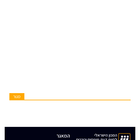
סגור
המכון הישראלי
המאגר
לחוות דעת מומחים ובוררים