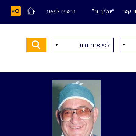
ר קשר
“יהללך זר”
הרשמה למאגר