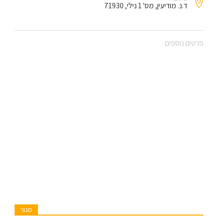
ד.נ. מודיעין, מס' 1 נילי, 71930
פרטים נוספים
סגור