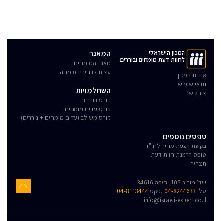
המכון הישראלי
המאגר
לחוות דעת מומחים ובוררים
מאגר המומחים
עצות לבחירת מומחה
אודות המכון
תנאי שימוש
השתלמויות
צור קשר
קורס בוררים
קורס עדים מומחים
קורס משולב (עדים מומחים + בוררים)
טפסים נוספים
בקשת הצעת מחיר לחו"ד
טופס הזמנת חוות דעת
תצהיר
שד' מוריה 105, חיפה 34616
טל'
04-8244633
,פקס
04-8113444
info@israeli-expert.co.il