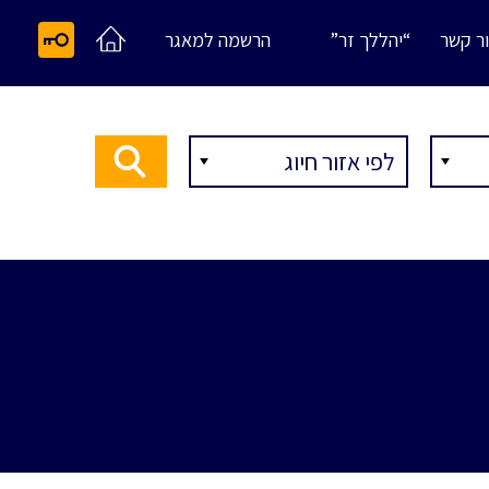
ר קשר
“יהללך זר”
הרשמה למאגר