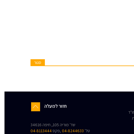
סגור
חזור למעלה
"ד
ת
שד' מוריה 105, חיפה 34616
טל'
04-8244633
,פקס
04-8113444