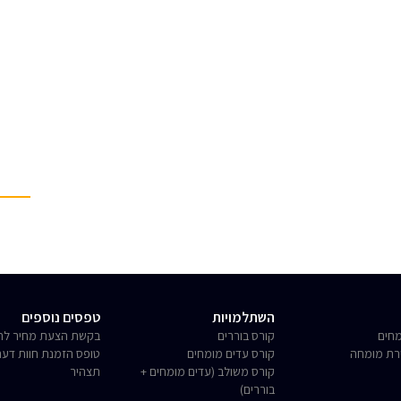
השתלמויות
טפסים נוספים
חים
קורס בוררים
בקשת הצעת מחיר לחו
רת מומחה
קורס עדים מומחים
טופס הזמנת חוות דע
קורס משולב (עדים מומחים +
תצהיר
בוררים)