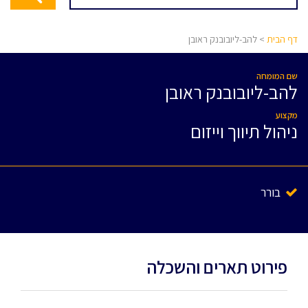
דף הבית
> להב-ליובובנק ראובן
שם המומחה
להב-ליובובנק ראובן
מקצוע
ניהול תיווך וייזום
בורר
פירוט תארים והשכלה