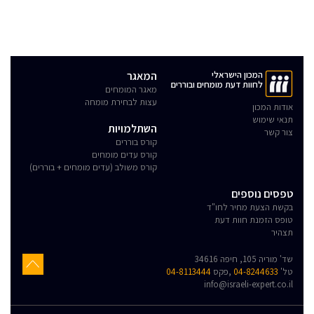
המכון הישראלי
המאגר
לחוות דעת מומחים ובוררים
מאגר המומחים
עצות לבחירת מומחה
אודות המכון
תנאי שימוש
השתלמויות
צור קשר
קורס בוררים
קורס עדים מומחים
קורס משולב (עדים מומחים + בוררים)
טפסים נוספים
בקשת הצעת מחיר לחו"ד
טופס הזמנת חוות דעת
תצהיר
שד' מוריה 105, חיפה 34616
טל'
04-8244633
,פקס
04-8113444
info@israeli-expert.co.il