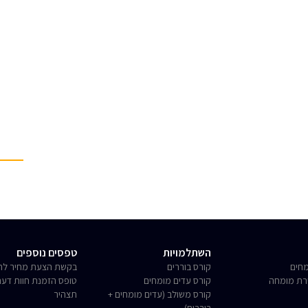
השתלמויות
טפסים נוספים
חים
קורס בוררים
בקשת הצעת מחיר לחו
רת מומחה
קורס עדים מומחים
טופס הזמנת חוות דע
קורס משולב (עדים מומחים +
תצהיר