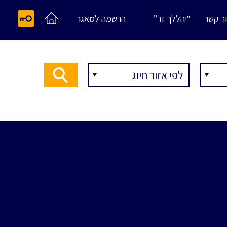
ר קשר
“יהללך זר”
הרשמה למאגר