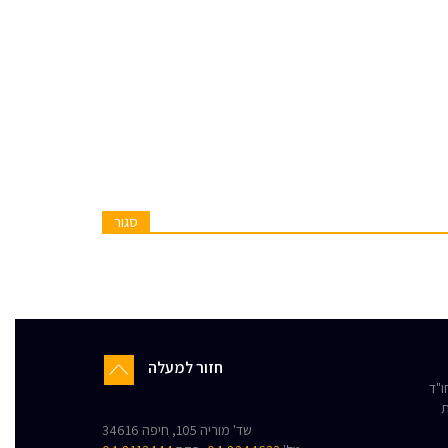
סגור
חזור למעלה
"ד
ת
שד' מוריה 105, חיפה 34616