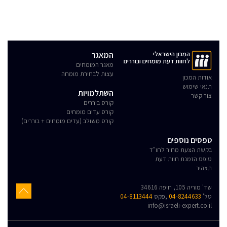
המכון הישראלי
המאגר
לחוות דעת מומחים ובוררים
מאגר המומחים
עצות לבחירת מומחה
אודות המכון
תנאי שימוש
השתלמויות
צור קשר
קורס בוררים
קורס עדים מומחים
קורס משולב (עדים מומחים + בוררים)
טפסים נוספים
בקשת הצעת מחיר לחו"ד
טופס הזמנת חוות דעת
תצהיר
שד' מוריה 105, חיפה 34616
טל'
04-8244633
,פקס
04-8113444
info@israeli-expert.co.il