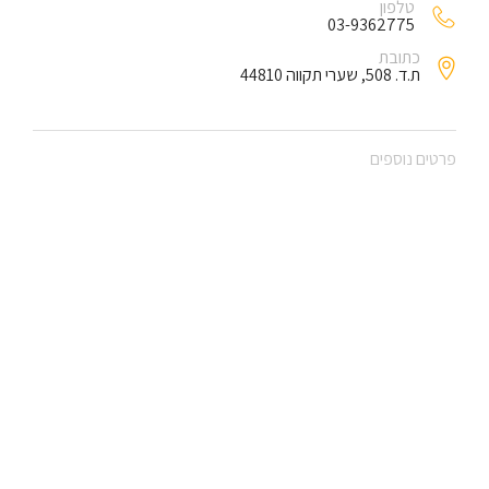
טלפון
03-9362775
כתובת
ת.ד. 508, שערי תקווה 44810
פרטים נוספים