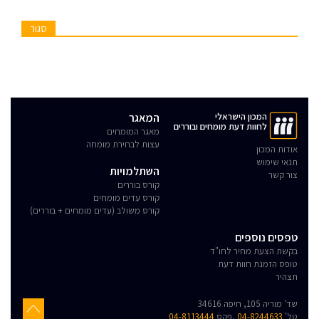
סגור
המכון הישראלי
המאגר
לחוות דעת מומחים ובוררים
מאגר המומחים
עצות לבחירת מומחה
אודות המכון
תנאי שימוש
השתלמויות
צור קשר
קורס בוררים
קורס עדים מומחים
קורס משולב (עדים מומחים + בוררים)
טפסים נוספים
בקשת הצעת מחיר לחו"ד
טופס הזמנת חוות דעת
תצהיר
שד' מוריה 105, חיפה 34616
טל'
04-8244633
,פקס
04-8113444