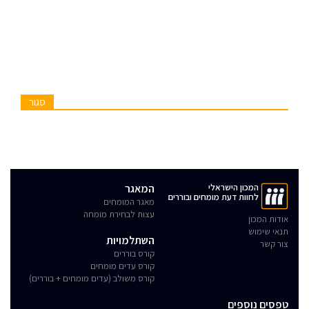
סגור
המכון הישראלי
המאגר
לחוות דעת מומחים ובוררים
מאגר המומחים
עצות לבחירת מומחה
אודות המכון
תנאי שימוש
השתלמויות
צור קשר
קורס בוררים
קורס עדים מומחים
קורס משולב (עדים מומחים + בוררים)
טפסים נוספים