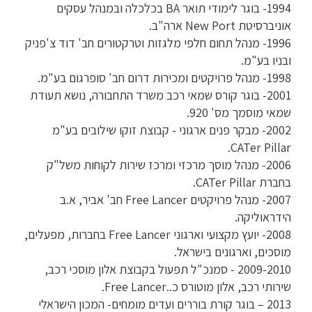
1994- בוגר לימודי תואר BA בכלכלה ובמנהל עסקים
אוניברסיטת New Port ארה"ב.
1996- מנהל תחום חלפי מלגזות וטרקטורים חב' דוד צ'פניק
ובניו בע"מ.
1998- מנהל פרויקטים ומכירות דרום חב' סופרגום בע"מ.
2001- בוגר קורס שמאי רכב משרד התחבורה, נושא תעודת
שמאי מוסמך מס' 920.
2002- מבקר פנים ארגוני - קבוצת זוקו שילובים בע"מ
CATer Pillar.
2006- מנהל מוסך מרכזי ומרכז שירות לקוחות משל"ק
בחברת CATer Pillar.
2007- מנהל פרויקטים Free Lancer חב' אביר, א.ב
הידראוליקה.
2008- יועץ מקצועי וארגוני Free Lancer בחברות, מפעלים,
מוסכים, וארגונים בישראל.
2009-2010 - סמנכ"ל תפעול בקבוצת אלון מוסכי רכב,
שירותי רכב, אלון מוטורס כ..Free Lancer.
2013 – בוגר קורת בוררים ועדים מומחים- המכון הישראלי