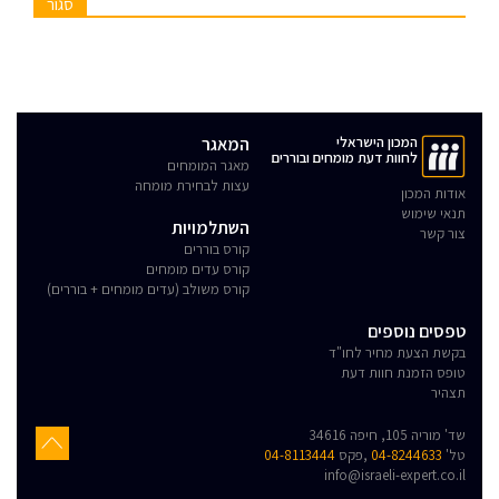
סגור
המכון הישראלי
המאגר
לחוות דעת מומחים ובוררים
מאגר המומחים
עצות לבחירת מומחה
אודות המכון
תנאי שימוש
השתלמויות
צור קשר
קורס בוררים
קורס עדים מומחים
קורס משולב (עדים מומחים + בוררים)
טפסים נוספים
בקשת הצעת מחיר לחו"ד
טופס הזמנת חוות דעת
תצהיר
שד' מוריה 105, חיפה 34616
טל'
04-8244633
,פקס
04-8113444
info@israeli-expert.co.il