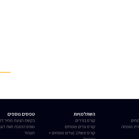
השתלמויות
טפסים נוספים
חים
קורס בוררים
בקשת הצעת מחיר לחו
רת מומחה
קורס עדים מומחים
טופס הזמנת חוות דע
קורס משולב (עדים מומחים +
תצהיר