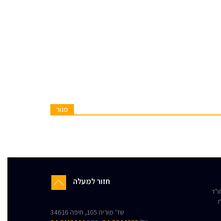
סגור
חזור למעלה
"ד
ת
שד' מוריה 105, חיפה 34616