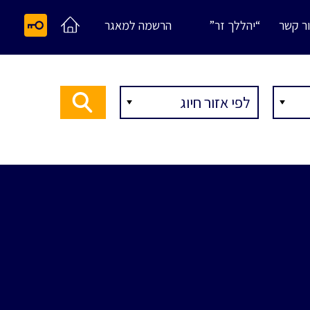
ר קשר
“יהללך זר”
הרשמה למאגר