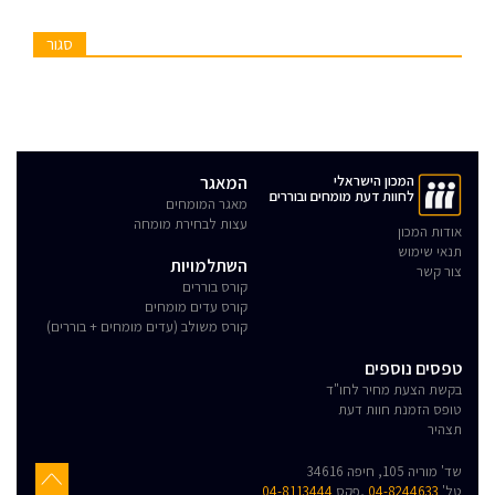
סגור
המכון הישראלי
המאגר
לחוות דעת מומחים ובוררים
מאגר המומחים
עצות לבחירת מומחה
אודות המכון
תנאי שימוש
השתלמויות
צור קשר
קורס בוררים
קורס עדים מומחים
קורס משולב (עדים מומחים + בוררים)
טפסים נוספים
בקשת הצעת מחיר לחו"ד
טופס הזמנת חוות דעת
תצהיר
שד' מוריה 105, חיפה 34616
טל'
04-8244633
,פקס
04-8113444