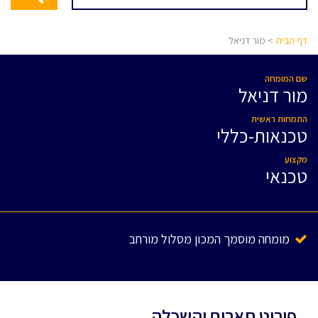
דף הבית
> מור דניאל
שם המומחה
מור דניאל
התמחות ראשית
טכנאות-כללי
מקצוע
טכנאי
מומחה מוסמך המכון מסלול מורחב
פירוט תארים והשכלה