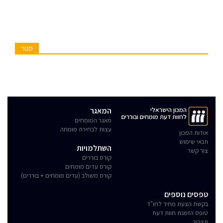
סגור
המכון הישראלי
המאגר
לחוות דעת מומחים ובוררים
מאגר המומחים
עצות לבחירת מומחה
אודות המכון
תנאי שימוש
השתלמויות
צור קשר
קורס בוררים
קורס עדים מומחים
קורס משולב (עדים מומחים + בוררים)
טפסים נוספים
בקשת הצעת מחיר לחו"ד
טופס הזמנת חוות דעת
תצהיר