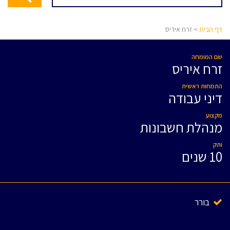
דף הבית
> זרח איריס
שם המומחה
זרח איריס
התמחות ראשית
דיני עבודה
מקצוע
מנהלת חשבונות
ותק
10 שנים
בורר