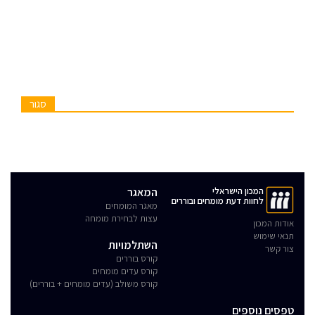
סגור
המכון הישראלי
המאגר
לחוות דעת מומחים ובוררים
מאגר המומחים
עצות לבחירת מומחה
אודות המכון
תנאי שימוש
השתלמויות
צור קשר
קורס בוררים
קורס עדים מומחים
קורס משולב (עדים מומחים + בוררים)
טפסים נוספים