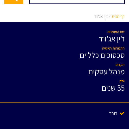
דף הבית
> ז'ין אג'ווד
שם המומחה
ז'ין אג'ווד
התמחות ראשית
סכסוכים כלליים
מקצוע
מנהל עסקים
ותק
35 שנים
בורר