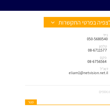
צפיה בפרטי התקשרות
נייד
050-5680540
טלפון
08-6711577
פקס
08-6756564
דוא"ל
eliam1@netvision.net.il
נוספים
סגור