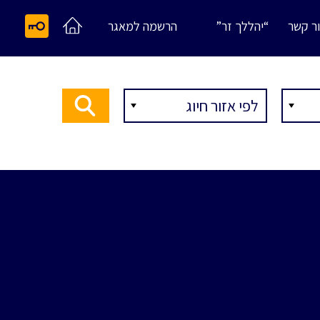
ר קשר
“יהללך זר”
הרשמה למאגר