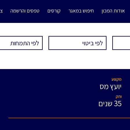
אודות המכון
חיפוש במאגר
קורסים
טפסים והרשמה
צו
מקצוע
יועץ מס
ותק
35 שנים