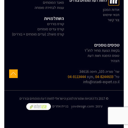
לחוות דעת מומחים ובוררים
מאגר המומחים
עצות לבחירת מומחה
אודות המכון
תנאי שימוש
השתלמויות
צור קשר
קורס בוררים
קורס עדים מומחים
קורס משולב (עדים מומחים + בוררים)
טפסים נוספים
בקשת הצעת מחיר לחו"ד
טופס הזמנת חוות דעת
תצהיר
שד' מוריה 105, חיפה 34616
טל'
04-8244633
,פקס
04-8113444
info@israeli-expert.co.il
© 2017 כל הזכויות שמורות למכון הישראלי לחוות דעת מומחים ובוררים
:עיצוב
yovdesign.com
בניית אתרים