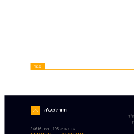
סגור
חזור למעלה
"ד
ת
שד' מוריה 105, חיפה 34616