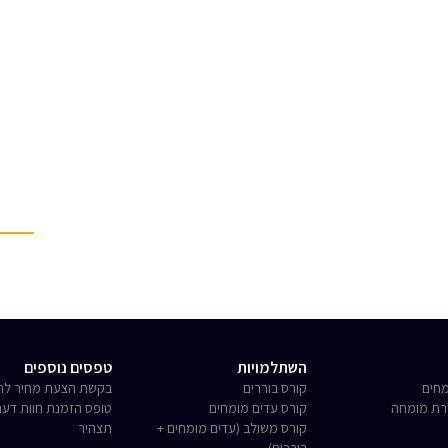
השתלמויות
טפסים נוספים
חים
קורס בוררים
בקשת הצעת מחיר לחו
רת מומחה
קורס עדים מומחים
טופס הזמנת חוות דע
קורס משולב (עדים מומחים +
תצהיר