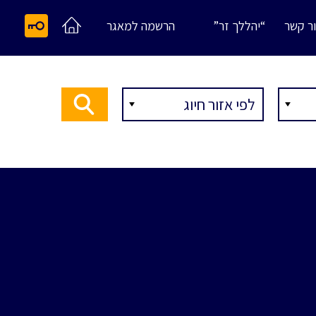
ר קשר
“יהללך זר”
הרשמה למאגר