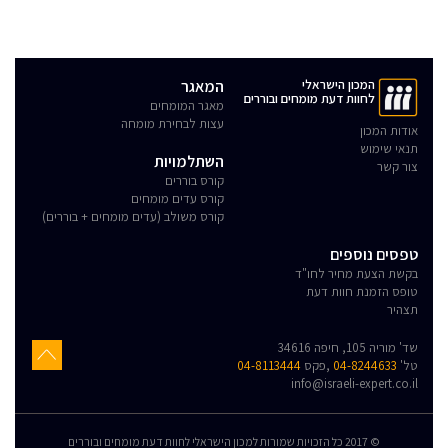
המכון הישראלי
המאגר
לחוות דעת מומחים ובוררים
מאגר המומחים
עצות לבחירת מומחה
אודות המכון
תנאי שימוש
השתלמויות
צור קשר
קורס בוררים
קורס עדים מומחים
קורס משולב (עדים מומחים + בוררים)
טפסים נוספים
בקשת הצעת מחיר לחו"ד
טופס הזמנת חוות דעת
תצהיר
שד' מוריה 105, חיפה 34616
טל'
04-8244633
,פקס
04-8113444
info@israeli-expert.co.il
© 2017 כל הזכויות שמורות למכון הישראלי לחוות דעת מומחים ובוררים