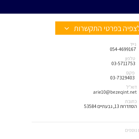
צפיה בפרטי התקשרות
נייד
054-4699167
טלפון
03-5711753
פקס
03-7329403
דוא"ל
arie10@bezeqint.net
כתובת
הסתדרות 13, גבעתיים 53584
נוספים