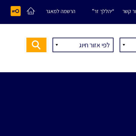
ר קשר
“יהללך זר”
הרשמה למאגר