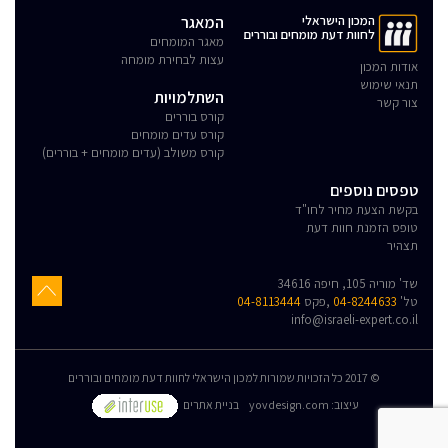
המכון הישראלי
המאגר
לחוות דעת מומחים ובוררים
מאגר המומחים
עצות לבחירת מומחה
אודות המכון
תנאי שימוש
השתלמויות
צור קשר
קורס בוררים
קורס עדים מומחים
קורס משולב (עדים מומחים + בוררים)
טפסים נוספים
בקשת הצעת מחיר לחו"ד
טופס הזמנת חוות דעת
תצהיר
שד' מוריה 105, חיפה 34616
טל'
04-8244633
,פקס
04-8113444
info@israeli-expert.co.il
© 2017 כל הזכויות שמורות למכון הישראלי לחוות דעת מומחים ובוררים
:עיצוב
yovdesign.com
בניית אתרים