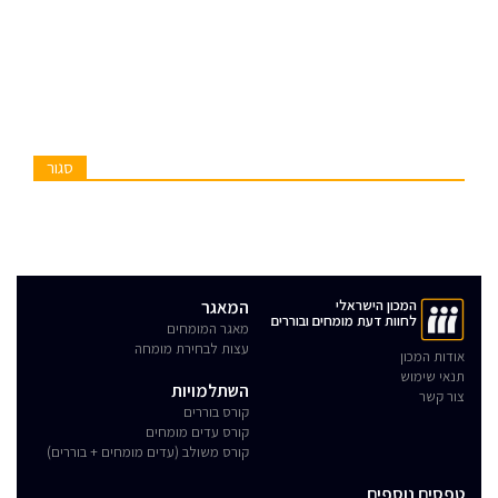
סגור
המכון הישראלי
המאגר
לחוות דעת מומחים ובוררים
מאגר המומחים
עצות לבחירת מומחה
אודות המכון
תנאי שימוש
השתלמויות
צור קשר
קורס בוררים
קורס עדים מומחים
קורס משולב (עדים מומחים + בוררים)
טפסים נוספים