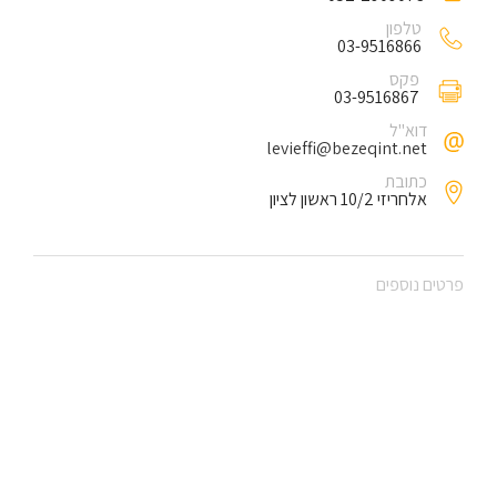
טלפון
03-9516866
פקס
03-9516867
דוא"ל
levieffi@bezeqint.net
כתובת
אלחריזי 10/2 ראשון לציון
פרטים נוספים